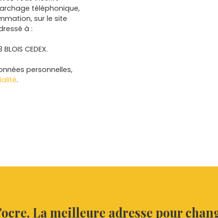
marchage téléphonique,
mmation, sur le site
dressé à :
13 BLOIS CEDEX.
données personnelles,
alité
.
'ocre,
La meilleure adresse pour change