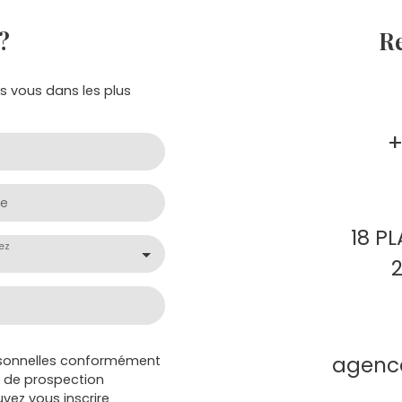
?
R
rs vous dans les plus
+
e
18 P
ez
agenc
rsonnelles conformément
et de prospection
vez vous inscrire