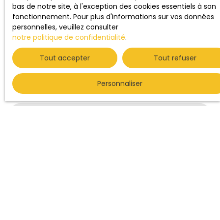
Prénom
bas de notre site, à l'exception des cookies essentiels à son
fonctionnement. Pour plus d'informations sur vos données
personnelles, veuillez consulter
Nom
notre politique de confidentialité
.
Email
Tout accepter
Tout refuser
Personnaliser
Téléphone
Votre commune
Vous souhaitez
-
Votre message
J'accepte le traitement de mes données
personnelles conformément au RGPD. Si vous ne