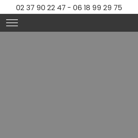
02 37 90 22 47 - 06 18 99 29 75
ACCUEIL
ACHETER
LOUER
ESTIMER
VENDRE
Être rappelé