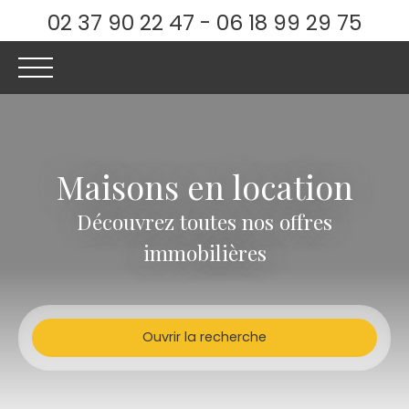
02 37 90 22 47 - 06 18 99 29 75
Maisons en location
ACCUEIL
ACHETER
LOUER
ESTIMER
VENDRE
Découvrez toutes nos offres
Être rappelé
immobilières
Ouvrir la recherche
Type d'offre