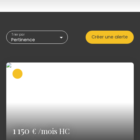
Location
Type de bien
Maison
Localisation
Trier par
Créer une alerte
Pertinence
Loyer max (€/mois)
Surface min (m²)
Rechercher
1 150
€ /mois HC