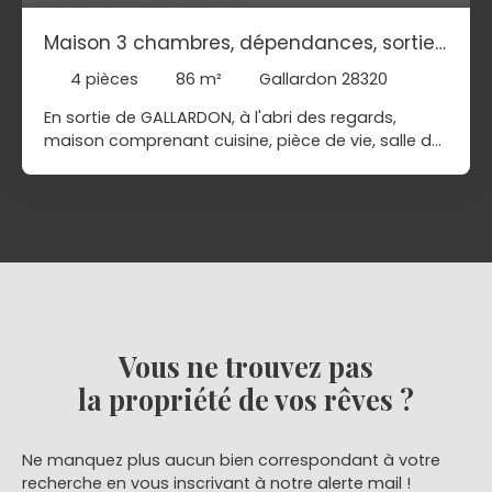
Maison 3 chambres, dépendances, sortie
GALLARDON
4
pièces
86
m²
Gallardon 28320
En sortie de GALLARDON, à l'abri des regards,
maison comprenant cuisine, pièce de vie, salle de
bain/wc, à l'étage, palier desservant 3 chambres
et une salle d'eau. Cave, Dépendances. Cour et
Jardin.
Vous ne trouvez pas
la propriété de vos rêves ?
Ne manquez plus aucun bien correspondant à votre
recherche en vous inscrivant à notre alerte mail !