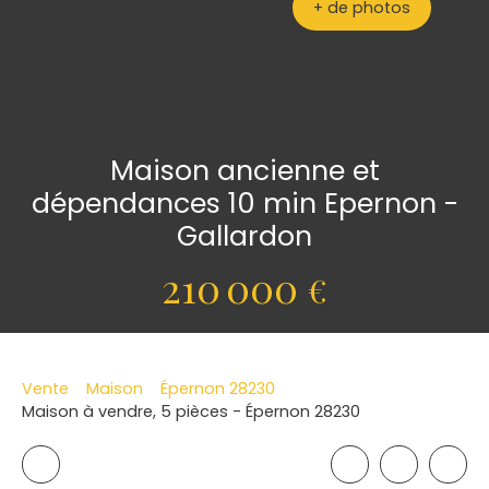
+ de photos
Maison ancienne et
dépendances 10 min Epernon -
Gallardon
210 000
€
Vente
Maison
Épernon 28230
Maison à vendre, 5 pièces - Épernon 28230