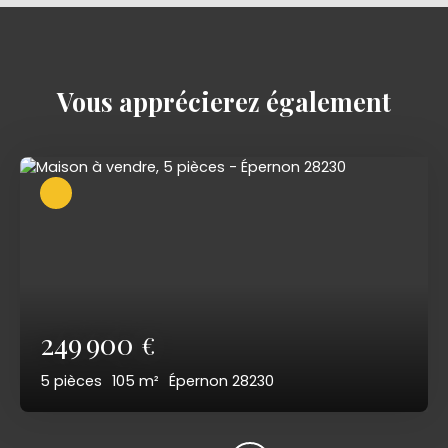
Vous apprécierez
également
249 900
€
5
pièces
105
m²
Épernon 28230