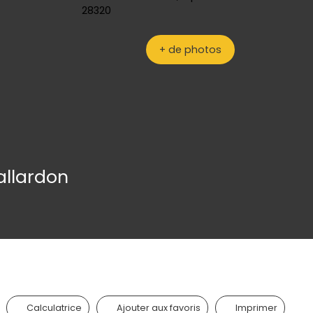
+ de photos
allardon
Calculatrice
Ajouter aux favoris
Imprimer