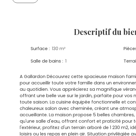
Descriptif
du bie
Surface
:
130
m²
Pièce
Salle de bains
:
1
Terra
A Gallardon Découvrez cette spacieuse maison famili
pour accueillir toute votre famille dans un environn
au quotidien. Vous apprécierez sa magnifique véra
offrant une belle vue sur le jardin, parfaite pour v
toute saison. La cuisine équipée fonctionnelle et conv
chaleureux salon avec cheminée, créant une atmos
accueillante. La maison propose 5 belles chambres, u
qu'une salle d'eau, offrant confort et praticité pour t
l'extérieur, profitez d'un terrain arboré de 1 230 m2, id
loisirs ou les repas en plein air. Situation privilégié