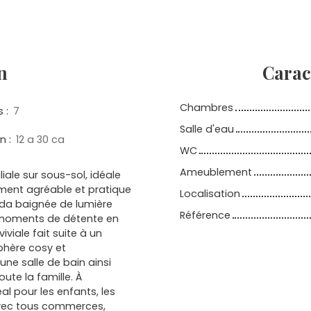
n
Carac
Chambres
s
:
7
Salle d'eau
in
:
12 a 30 ca
WC
Ameublement
ale sur sous-sol, idéale
ement agréable et pratique
Localisation
nda baignée de lumière
Référence
os moments de détente en
iviale fait suite à un
phère cosy et
ne salle de bain ainsi
oute la famille. À
éal pour les enfants, les
e avec tous commerces,