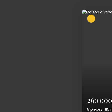
179 00
5
pièces
11