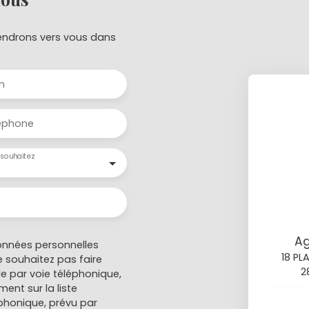
viendrons vers vous dans
m
éphone
souhaitez
Ag
onnées personnelles
18 PL
 souhaitez pas faire
2
e par voie téléphonique,
ent sur la liste
honique, prévu par