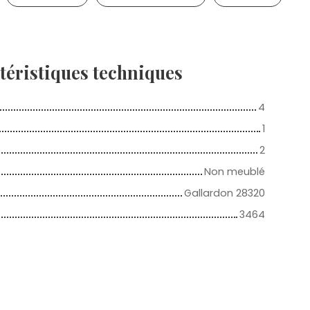
téristiques
techniques
4
1
2
Non meublé
Gallardon 28320
3464