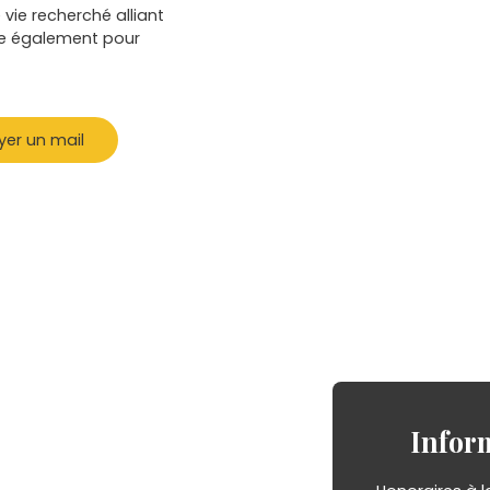
 vie recherché alliant
le également pour
yer un mail
Infor