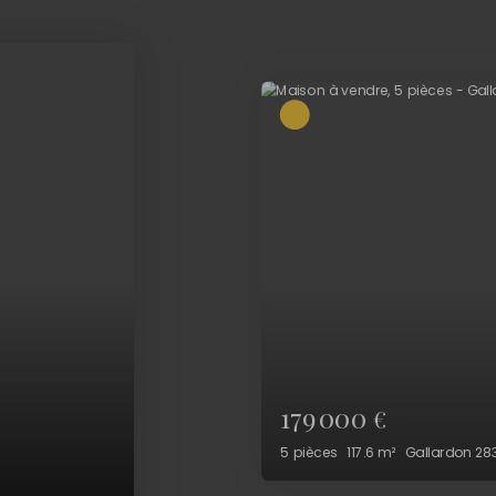
241 500
€
4
pièces
121
m²
Gallardon 28