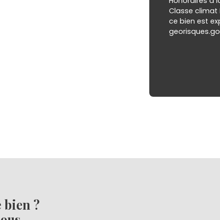
Honoraires à l
Classe climat 
ce bien est ex
georisques.gou
e bien ?
nous