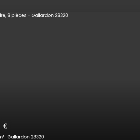
0
€
7.6
m²
Gallardon 28320