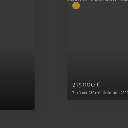
241 500
€
4
pièces
121
m²
Gallardon 28