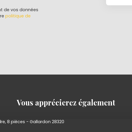
ent de vos données
tre
politique de
Vous apprécierez
également