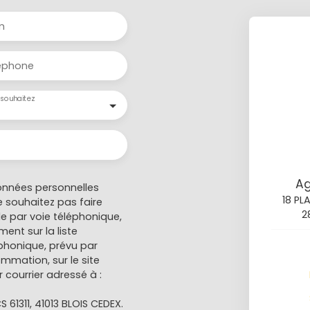
m
éphone
souhaitez
Ag
onnées personnelles
18 PL
 souhaitez pas faire
2
e par voie téléphonique,
ent sur la liste
honique, prévu par
ommation, sur le site
 courrier adressé à :
S 61311, 41013 BLOIS CEDEX.