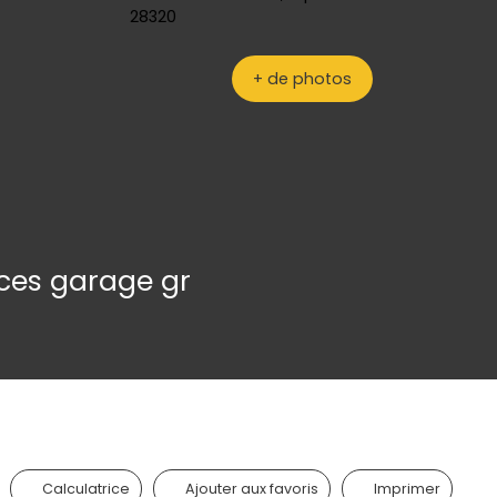
+ de photos
èces garage gr
Calculatrice
Ajouter aux favoris
Imprimer