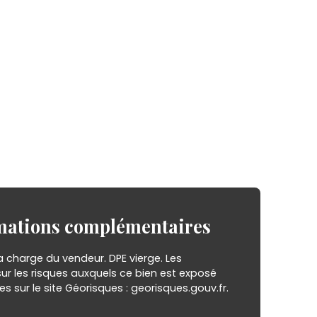
mations
complémentaires
a charge du vendeur. DPE vierge. Les
ur les risques auxquels ce bien est exposé
es sur le site Géorisques : georisques.gouv.fr.