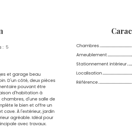
n
Carac
Chambres
s
:
5
Ameublement
Stationnement intérieur
Localisation
ges et garage beau
oin. D'un côté, deux pièces
Référence
mentaire pouvant être
aison d'habitation à
 chambres, d'une salle de
plète le bien et offre un
ave. À l'extérieur, jardin
ieur agréable. Idéal pour
incipale avec travaux.