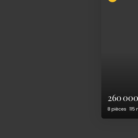
275 00
7
pièces
1