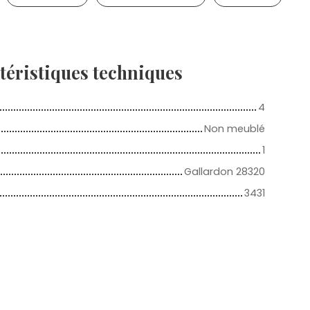
téristiques
techniques
4
Non meublé
1
Gallardon 28320
3431