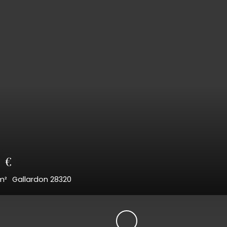
0
€
30
m²
Gallardon 28320